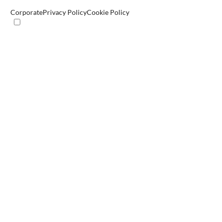
Corporate
Privacy Policy
Cookie Policy
Sezioni
Cronaca
Mondo
Economia
Politica
Spettacolo
Televisione
People
Lifestyle
Videogiochi
Donne
Magazine
Motori
Viaggi
Cucina
Tgtech
E-Planet
Cultura
Salute