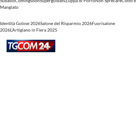
Subasio
Comingsoon
Superguidatv
Zuppa di Porro
Non Sprecare
Cotto e
Mangiato
Eventi
Identità Golose 2026
Salone del Risparmio 2026
Fuorisalone
2026
L'Artigiano in Fiera 2025
Seguici su
Copyright © 1999-
2026
RTI S.p.A. Business Digital -
P.Iva 03976881007 - Tutti i diritti riservati - Per la pubblicità
Mediamond S.p.A. - RTI S.p.A., Mediaset N.V., sede legale
Amsterdam (Paesi Bassi) - Uffici Viale Europa 46, 20093 Cologno
Monzese (MI)
Rispetto ai contenuti e ai dati personali trasmessi
e/o riprodotti è vietata ogni utilizzazione funzionale
all’addestramento di sistemi di intelligenza artificiale generativa.
È altresì fatto divieto espresso di utilizzare mezzi automatizzati di
data scraping.
Legal