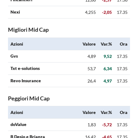
Nexi
4,255
-2,05
17.35
Migliori Mid Cap
Azioni
Valore
Var.%
Ora
Gvs
4,89
9,52
17.35
Txt e-solutions
53,7
6,34
17.35
Revo Insurance
26,4
4,97
17.35
Peggiori Mid Cap
Azioni
Valore
Var.%
Ora
doValue
1,83
-5,72
17.35
B Desio e Brianza
16,42
-4,65
17.35