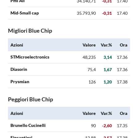
Pmi All
34.140,71
-0,31
17.40
Mid-Small cap
35.793,90
-0,31
17.40
Migliori Blue Chip
Azioni
Valore
Var.%
Ora
STMicroelectronics
48,235
3,14
17.36
Diasorin
75,4
1,67
17.36
Prysmian
126
1,20
17.38
Peggiori Blue Chip
Azioni
Valore
Var.%
Ora
Brunello Cucinelli
90
-2,60
17.35
Fincantieri
12,88
-2,57
17.38