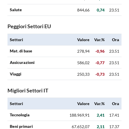
Salute
844,66
0,74
23.51
Peggiori Settori EU
Settori
Valore
Var.%
Ora
Mat. di base
278,94
-0,96
23.51
Assicurazioni
586,02
-0,77
23.51
Viaggi
250,33
-0,73
23.51
Migliori Settori IT
Settori
Valore
Var.%
Ora
Tecnologia
188.969,91
2,41
17.41
Beni primari
67.652,07
2,11
17.37