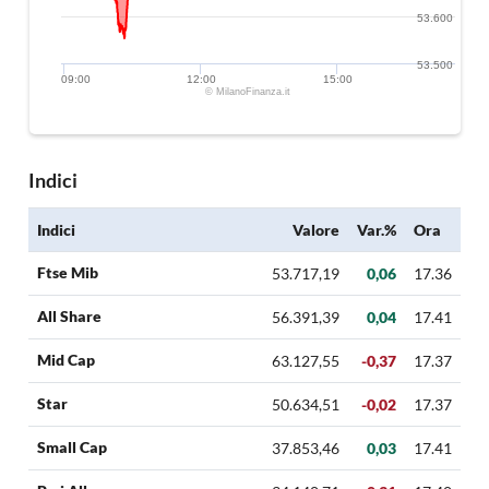
53.600
53.500
09:00
12:00
15:00
© MilanoFinanza.it
Indici
Indici
Valore
Var.%
Ora
Ftse Mib
53.717,19
0,06
17.36
All Share
56.391,39
0,04
17.41
Mid Cap
63.127,55
-0,37
17.37
Star
50.634,51
-0,02
17.37
Small Cap
37.853,46
0,03
17.41