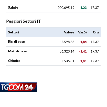
Salute
200.695,19
1,23
17.37
Peggiori Settori IT
Settori
Valore
Var.%
Ora
Ris. di base
45.598,88
-1,84
17.37
Mat. di base
56.320,14
-1,41
17.37
Chimica
54.506,81
-1,41
17.37
Seguici su