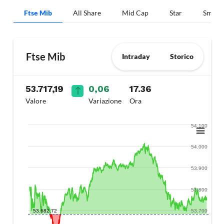
Ftse Mib
All Share
Mid Cap
Star
Small 
Ftse Mib
Intraday
Storico
53.717,19
0,06
17.36
Valore
Variazione
Ora
54.100
54.000
53.900
53.800
53.682,72
53.700