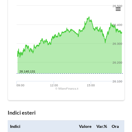
26.500
26.400
26.300
26.200
26.140,131
26.100
09:00
12:00
15:00
© MilanoFinanza.it
Indici esteri
Indici
Valore
Var.%
Ora