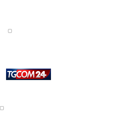
Comingsoon
Superguidatv
Zuppa di Porro
Non Sprecare
Cotto e Mangiato
Eventi
Identità Golose 2026
Salone del Risparmio 2026
Fuorisalone 2026
L'Artigiano in Fiera 2025
Seguici su
Sezioni
Cronaca
Mondo