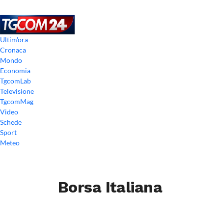
Ultim'ora
Cronaca
Mondo
Economia
TgcomLab
Televisione
TgcomMag
Video
Schede
Sport
Meteo
Borsa Italiana